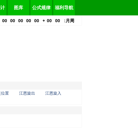
统计
图库
公式规律
福利导航
00
00
00
00
00
+
00
00
:
月
周
奖位置
江恩旋出
江恩旋入