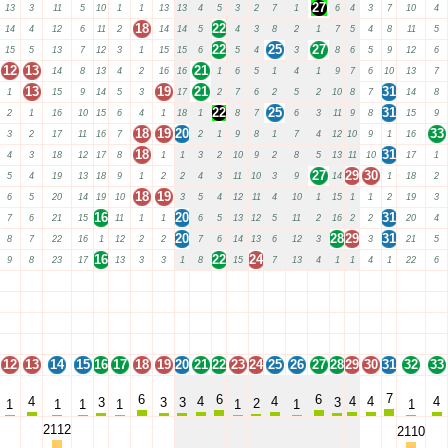
27
13
3
11
5
10
1
1
13
13
4
5
3
2
7
1
6
4
3
7
10
4
18
22
14
4
12
6
11
2
14
14
5
4
3
8
2
1
7
5
4
8
11
5
22
25
27
15
5
13
7
12
3
1
15
15
6
5
4
3
8
6
5
9
12
6
12
13
21
14
8
13
4
2
16
16
1
6
5
1
4
1
9
7
6
10
13
7
13
19
21
31
1
15
9
14
5
3
17
2
7
6
2
5
2
10
8
7
14
8
22
25
31
2
1
16
10
15
6
4
1
18
1
8
7
6
3
11
9
8
15
9
18
19
20
33
3
2
17
11
16
7
2
1
9
8
1
7
4
12
10
9
1
16
18
31
4
3
18
12
17
8
1
1
3
2
10
9
2
8
5
13
11
10
17
1
27
29
30
5
4
19
13
18
9
1
2
2
4
3
11
10
3
9
14
1
18
2
18
19
6
5
20
14
19
10
3
5
4
12
11
4
10
1
15
1
1
2
19
3
16
20
31
7
6
21
15
11
1
1
6
5
13
12
5
11
2
16
2
2
20
4
20
28
29
31
8
7
22
16
1
12
2
2
7
6
14
13
6
12
3
3
21
5
16
22
24
9
8
23
17
13
3
3
1
8
15
7
13
4
1
1
4
1
22
6
12
13
14
15
16
17
18
19
20
21
22
23
24
25
26
27
28
29
30
31
32
33
12
13
14
15
16
17
18
19
20
21
22
23
24
25
26
27
28
29
30
31
32
33
12
13
14
15
16
17
18
19
20
21
22
23
24
25
26
27
28
29
30
31
32
33
12
13
14
15
16
17
18
19
20
21
22
23
24
25
26
27
28
29
30
31
32
33
12
13
14
15
16
17
18
19
20
21
22
23
24
25
26
27
28
29
30
31
32
33
7
6
6
6
4
4
4
4
4
4
3
3
3
3
2
1
1
1
1
1
1
1
2112
2110