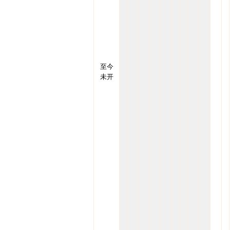
至今
未开