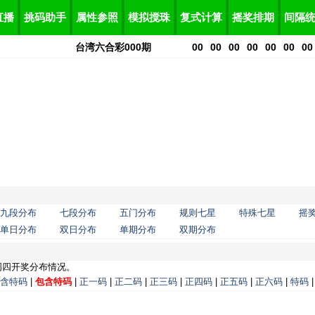
直播
挑码助手
属性参照
模拟搅珠
复式计算
摇奖排期
间隔
台湾六合彩
000
期
00
00
00
00
00
00
00
九段分布
七段分布
五门分布
规则七星
特殊七星
摇
单日分布
双日分布
单期分布
双期分布
周四开奖分布情况。
含特码
|
包含特码
|
正一码
|
正二码
|
正三码
|
正四码
|
正五码
|
正六码
|
特码
|