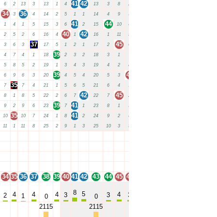
41
42
48
6
2
13
3
13
1
4
13
3
8
2
1
2
34
36
3
4
14
2
5
1
1
14
4
9
3
2
1
3
41
44
1
4
1
5
15
3
6
2
15
10
4
3
2
4
40
42
49
2
5
2
6
16
4
1
16
1
11
5
4
3
37
45
3
6
3
17
5
1
2
1
17
2
6
5
4
1
39
47
4
7
4
1
18
2
3
2
18
3
1
7
5
2
5
8
5
2
19
1
3
4
3
19
4
2
8
1
6
3
39
46
6
9
6
3
20
4
5
4
20
5
3
2
7
4
35
48
7
7
4
21
1
5
6
5
21
6
4
1
3
5
42
45
8
1
8
5
22
2
6
7
22
7
2
4
1
6
39
41
9
2
9
6
23
7
1
23
8
1
3
5
2
7
35
41
10
10
7
24
1
8
2
24
9
2
4
6
3
8
47
48
11
1
11
8
25
2
9
1
3
25
10
3
5
9
34
35
36
37
38
39
40
41
42
43
44
45
46
47
48
49
34
35
36
37
38
39
40
41
42
43
44
45
46
47
48
49
34
35
36
37
38
39
40
41
42
43
44
45
46
47
48
49
34
35
36
37
38
39
40
41
42
43
44
45
46
47
48
49
34
35
36
37
38
39
40
41
42
43
44
45
46
47
48
49
8
8
5
5
4
4
4
4
3
3
3
3
2
1
0
0
2115
2115