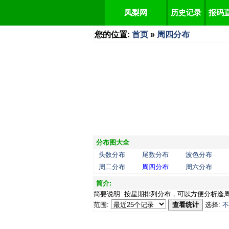
凤梨网
历史记录
报码
您的位置:
首页
»
周四分布
分布图大全
头数分布
尾数分布
波色分布
周二分布
周四分布
周六分布
简介:
简要说明: 按星期排列分布，可以方便分析逢
范围:
查看统计
选择:
不