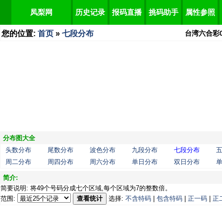
凤梨网
历史记录
报码直播
挑码助手
属性参照
您的位置:
首页
»
七段分布
台湾六合彩
分布图大全
头数分布
尾数分布
波色分布
九段分布
七段分布
周二分布
周四分布
周六分布
单日分布
双日分布
简介:
简要说明: 将49个号码分成七个区域,每个区域为7的整数倍。
范围:
查看统计
选择:
不含特码
|
包含特码
|
正一码
|
正