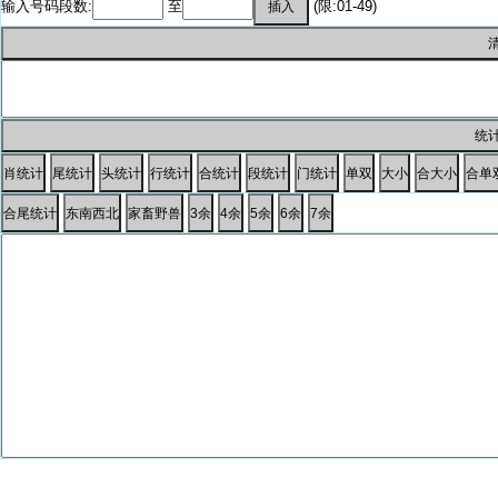
输入号码段数:
至
(限:01-49)