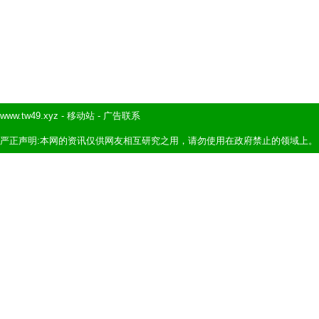
www.tw49.xyz
-
移动站
-
广告联系
严正声明:本网的资讯仅供网友相互研究之用，请勿使用在政府禁止的领域上。