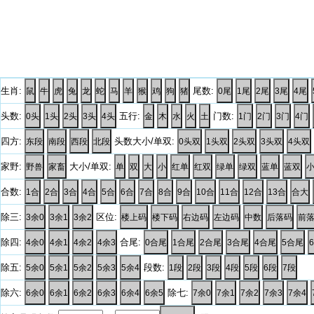
生肖:
尾数:
头数:
五行:
门数:
四方:
头数大小/单双:
家野:
大小/单双:
合数:
除三:
区位:
除四:
合尾:
除五:
段数:
除六:
除七: