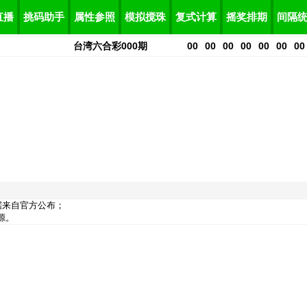
直播
挑码助手
属性参照
模拟搅珠
复式计算
摇奖排期
间隔
台湾六合彩
000
期
00
00
00
00
00
00
00
据来自官方公布；
源。