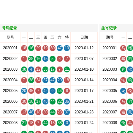
号码记录
生肖记录
期号
一
二
三
四
五
六
特
日期
期号
一
二
2020001
18
16
29
19
30
47
10
2020-01-12
2020001
马
猴
2020002
1
38
16
15
5
8
7
2020-01-07
2020002
猪
狗
2020003
38
4
12
33
17
7
11
2020-01-10
2020003
狗
猴
2020004
7
38
34
37
47
20
18
2020-01-14
2020004
蛇
狗
2020005
20
45
7
42
9
44
8
2020-01-17
2020005
龙
兔
2020006
30
38
17
48
44
22
36
2020-01-21
2020006
马
狗
2020007
13
48
18
30
44
23
37
2020-01-23
2020007
猪
鼠
2020008
21
18
7
44
13
38
3
2020-01-24
2020008
兔
马