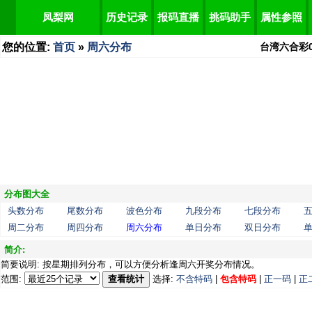
凤梨网
历史记录
报码直播
挑码助手
属性参照
您的位置:
首页
»
周六分布
台湾六合彩
分布图大全
头数分布
尾数分布
波色分布
九段分布
七段分布
周二分布
周四分布
周六分布
单日分布
双日分布
简介:
简要说明: 按星期排列分布，可以方便分析逢周六开奖分布情况。
范围:
查看统计
选择:
不含特码
|
包含特码
|
正一码
|
正