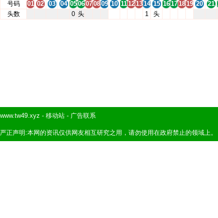
号码
01
02
03
04
05
06
07
08
09
10
11
12
13
14
15
16
17
18
19
20
21
头数
0
头
1
头
www.tw49.xyz
-
移动站
-
广告联系
严正声明:本网的资讯仅供网友相互研究之用，请勿使用在政府禁止的领域上。