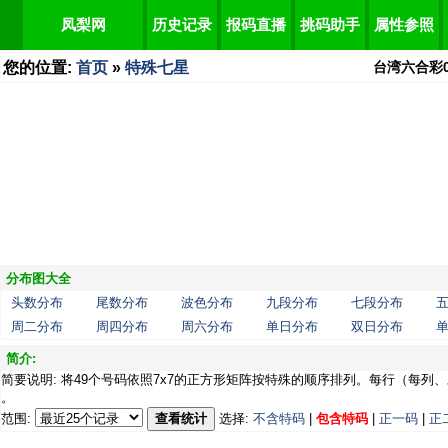
凤梨网
历史记录
报码直播
挑码助手
属性参照
您的位置:
首页
»
特殊七星
台湾六合彩
分布图大全
头数分布
尾数分布
波色分布
九段分布
七段分布
周二分布
周四分布
周六分布
单日分布
双日分布
简介:
简要说明: 将49个号码依照7x7的正方形矩阵按特殊的顺序排列。每行（每列、
。
范围:
查看统计
选择:
不含特码
|
包含特码
|
正一码
|
正