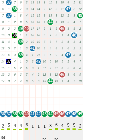
37
5
7
6
2
13
13
1
11
1
10
4
1
11
38
47
6
1
7
3
14
14
2
12
2
11
2
12
37
49
7
1
8
4
15
15
3
13
3
12
1
3
44
8
1
2
9
5
16
16
4
4
13
2
4
1
39
40
46
9
2
3
17
17
5
1
5
3
5
2
38
48
10
3
1
1
18
18
6
2
6
1
4
3
39
11
4
1
2
19
19
7
3
7
2
5
1
4
41
12
5
2
1
3
20
8
4
8
3
6
2
5
39
47
13
6
3
4
1
21
9
5
9
4
3
6
37
42
14
4
1
5
2
10
6
10
5
1
4
7
15
1
5
2
6
3
1
11
7
11
6
2
5
8
46
16
2
6
3
7
4
2
12
8
12
3
6
9
44
17
3
7
4
8
5
3
13
13
1
4
7
10
36
37
38
39
40
41
42
43
44
45
46
47
48
49
36
37
38
39
40
41
42
43
44
45
46
47
48
49
36
37
38
39
40
41
42
43
44
45
46
47
48
49
36
37
38
39
40
41
42
43
44
45
46
47
48
49
36
37
38
39
40
41
42
43
44
45
46
47
48
49
6
6
5
5
5
4
4
4
3
2
2
1
1
1
34