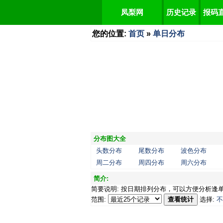
凤梨网
历史记录
报码
您的位置:
首页
»
单日分布
分布图大全
头数分布
尾数分布
波色分布
周二分布
周四分布
周六分布
简介:
简要说明: 按日期排列分布，可以方便分析逢
范围:
查看统计
选择:
不