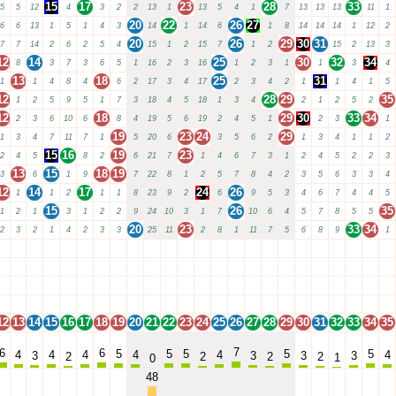
15
17
23
28
33
5
5
12
4
3
2
2
13
1
13
5
4
1
7
13
13
13
11
1
20
22
26
27
6
6
13
1
5
1
4
3
14
1
14
6
1
8
14
14
14
1
12
2
20
26
29
30
31
7
7
14
2
6
2
5
4
15
1
2
15
7
1
2
15
2
13
3
12
14
25
30
32
34
8
3
7
3
6
5
1
16
2
3
16
1
2
3
1
1
3
4
13
18
25
31
1
1
4
8
4
6
2
17
3
4
17
2
3
4
2
1
1
4
1
5
12
28
29
35
1
2
5
9
5
1
7
3
18
4
5
18
1
3
4
2
1
2
5
2
12
18
29
30
33
34
2
3
6
10
6
8
4
19
5
6
19
2
4
5
1
2
3
1
19
23
24
29
1
3
4
7
11
7
1
5
20
6
3
5
6
2
1
3
4
1
1
2
15
16
19
23
2
4
5
8
2
6
21
7
1
4
6
7
3
1
2
4
5
2
2
3
13
15
18
19
3
6
1
9
7
22
8
1
2
5
7
8
4
2
3
5
6
3
3
4
12
14
17
24
26
1
1
2
1
1
8
23
9
2
6
9
5
3
4
6
7
4
4
5
15
26
35
1
2
1
3
1
2
2
9
24
10
3
1
7
10
6
4
5
7
8
5
5
20
23
33
34
2
3
2
1
4
2
3
3
25
11
2
8
1
11
7
5
6
8
9
1
12
13
14
15
16
17
18
19
20
21
22
23
24
25
26
27
28
29
30
31
32
33
34
35
12
13
14
15
16
17
18
19
20
21
22
23
24
25
26
27
28
29
30
31
32
33
34
35
12
13
14
15
16
17
18
19
20
21
22
23
24
25
26
27
28
29
30
31
32
33
34
35
12
13
14
15
16
17
18
19
20
21
22
23
24
25
26
27
28
29
30
31
32
33
34
35
12
13
14
15
16
17
18
19
20
21
22
23
24
25
26
27
28
29
30
31
32
33
34
35
7
6
6
5
5
5
5
5
4
4
4
4
4
4
3
3
3
3
2
2
2
2
1
0
48