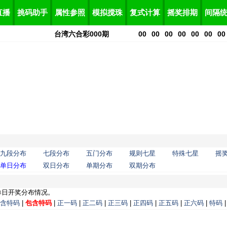
直播
挑码助手
属性参照
模拟搅珠
复式计算
摇奖排期
间隔
台湾六合彩
000
期
00
00
00
00
00
00
00
九段分布
七段分布
五门分布
规则七星
特殊七星
摇
单日分布
双日分布
单期分布
双期分布
单日开奖分布情况。
含特码
|
包含特码
|
正一码
|
正二码
|
正三码
|
正四码
|
正五码
|
正六码
|
特码
|