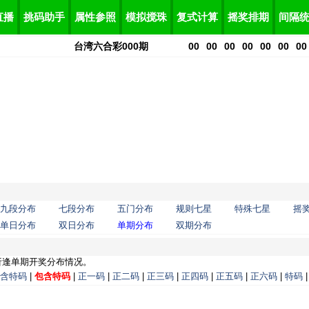
直播
挑码助手
属性参照
模拟搅珠
复式计算
摇奖排期
间隔
台湾六合彩
000
期
00
00
00
00
00
00
00
九段分布
七段分布
五门分布
规则七星
特殊七星
摇
单日分布
双日分布
单期分布
双期分布
析逢单期开奖分布情况。
含特码
|
包含特码
|
正一码
|
正二码
|
正三码
|
正四码
|
正五码
|
正六码
|
特码
|