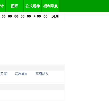
统计
图库
公式规律
福利导航
00
00
00
00
00
+
00
00
:
月
周
奖位置
江恩旋出
江恩旋入