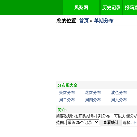
凤梨网
历史记录
报码
您的位置:
首页
»
单期分布
分布图大全
头数分布
尾数分布
波色分布
周二分布
周四分布
周六分布
简介:
简要说明: 按开奖期号排列分布，可以方便分
范围:
查看统计
选择:
不