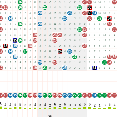
16
29
30
35
6
6
3
5
5
1
11
13
5
2
7
13
1
7
2
1
13
13
8
3
12
13
16
21
28
30
4
6
6
2
12
14
3
8
14
2
8
3
1
14
14
9
4
1
20
26
29
30
31
1
1
5
7
1
7
3
13
1
4
9
15
3
4
1
15
10
5
2
12
14
25
30
32
34
2
8
2
8
4
14
1
2
5
10
16
1
5
2
1
1
11
3
16
20
34
1
3
1
9
9
5
15
3
6
11
17
1
2
6
3
2
1
2
1
12
4
12
28
29
35
4
2
10
1
10
6
16
1
4
7
12
18
2
3
7
2
3
2
13
1
19
23
24
29
1
5
3
11
2
11
7
2
5
8
3
4
8
1
3
4
3
14
2
1
15
16
19
23
2
6
4
12
8
3
6
9
1
4
5
9
2
1
4
5
4
15
3
2
13
15
18
29
3
5
1
13
1
4
7
10
1
2
5
6
10
3
5
6
5
16
4
3
12
14
17
24
26
1
1
2
1
2
5
8
11
2
6
11
4
1
6
7
6
17
5
4
15
27
34
35
1
2
1
3
1
2
3
6
9
12
3
1
7
1
5
2
7
8
7
18
20
23
33
34
2
3
2
1
4
2
3
4
10
13
2
8
2
1
6
3
8
9
8
1
12
19
21
25
31
4
3
2
5
3
4
1
14
1
3
3
2
7
4
9
9
1
1
2
12
13
14
15
16
17
18
19
20
21
22
23
24
25
26
27
28
29
30
31
32
33
34
35
12
13
14
15
16
17
18
19
20
21
22
23
24
25
26
27
28
29
30
31
32
33
34
35
12
13
14
15
16
17
18
19
20
21
22
23
24
25
26
27
28
29
30
31
32
33
34
35
12
13
14
15
16
17
18
19
20
21
22
23
24
25
26
27
28
29
30
31
32
33
34
35
12
13
14
15
16
17
18
19
20
21
22
23
24
25
26
27
28
29
30
31
32
33
34
35
8
6
6
6
6
5
5
5
4
4
4
4
4
4
3
3
3
3
3
3
2
2
2
1
28