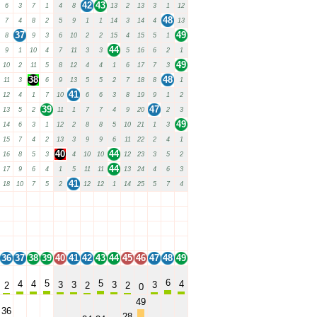
42
43
6
3
7
1
4
8
13
2
13
3
1
12
48
7
4
8
2
5
9
1
1
14
3
14
4
13
37
49
8
9
3
6
10
2
2
15
4
15
5
1
44
9
1
10
4
7
11
3
3
5
16
6
2
1
49
10
2
11
5
8
12
4
4
1
6
17
7
3
38
48
11
3
6
9
13
5
5
2
7
18
8
1
41
12
4
1
7
10
6
6
3
8
19
9
1
2
39
47
13
5
2
11
1
7
7
4
9
20
2
3
49
14
6
3
1
12
2
8
8
5
10
21
1
3
15
7
4
2
13
3
9
9
6
11
22
2
4
1
40
44
16
8
5
3
4
10
10
12
23
3
5
2
44
17
9
6
4
1
5
11
11
13
24
4
6
3
41
18
10
7
5
2
12
12
1
14
25
5
7
4
36
37
38
39
40
41
42
43
44
45
46
47
48
49
36
37
38
39
40
41
42
43
44
45
46
47
48
49
36
37
38
39
40
41
42
43
44
45
46
47
48
49
36
37
38
39
40
41
42
43
44
45
46
47
48
49
36
37
38
39
40
41
42
43
44
45
46
47
48
49
6
5
5
4
4
4
3
3
3
3
2
2
2
0
49
36
28