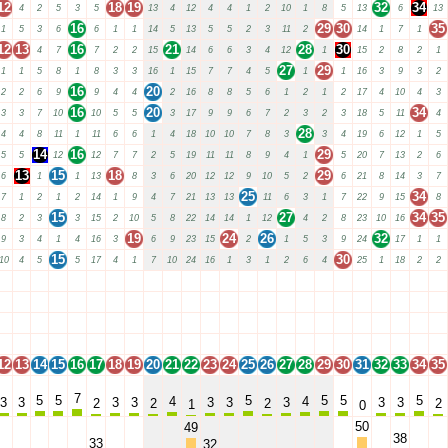
12
18
19
32
34
4
2
5
3
5
13
4
12
4
4
1
2
10
1
8
5
13
6
13
16
29
30
35
1
5
3
6
6
1
1
14
5
13
5
5
2
3
11
2
14
1
7
1
12
13
16
21
28
30
4
7
7
2
2
15
14
6
6
3
4
12
1
15
2
8
2
1
27
29
1
1
5
8
1
8
3
3
16
1
15
7
7
4
5
1
1
16
3
9
3
2
16
20
2
2
6
9
9
4
4
2
16
8
8
5
6
1
2
1
2
17
4
10
4
3
16
20
34
3
3
7
10
10
5
5
3
17
9
9
6
7
2
3
2
3
18
5
11
4
28
4
4
8
11
1
11
6
6
1
4
18
10
10
7
8
3
3
4
19
6
12
1
5
14
16
29
5
5
12
12
7
7
2
5
19
11
11
8
9
4
1
5
20
7
13
2
6
13
15
18
29
6
1
1
13
8
3
6
20
12
12
9
10
5
2
6
21
8
14
3
7
25
34
7
1
2
1
2
14
1
9
4
7
21
13
13
11
6
3
1
7
22
9
15
8
15
27
34
35
8
2
3
3
15
2
10
5
8
22
14
14
1
12
4
2
8
23
10
16
19
24
26
32
9
3
4
1
4
16
3
6
9
23
15
2
1
5
3
9
24
17
1
1
15
30
10
4
5
5
17
4
1
7
10
24
16
1
3
1
2
6
4
25
1
18
2
2
12
13
14
15
16
17
18
19
20
21
22
23
24
25
26
27
28
29
30
31
32
33
34
35
12
13
14
15
16
17
18
19
20
21
22
23
24
25
26
27
28
29
30
31
32
33
34
35
12
13
14
15
16
17
18
19
20
21
22
23
24
25
26
27
28
29
30
31
32
33
34
35
12
13
14
15
16
17
18
19
20
21
22
23
24
25
26
27
28
29
30
31
32
33
34
35
12
13
14
15
16
17
18
19
20
21
22
23
24
25
26
27
28
29
30
31
32
33
34
35
7
5
5
5
5
5
5
4
4
3
3
3
3
3
3
3
3
3
2
2
2
2
1
0
50
49
38
33
32