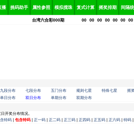
直播
挑码助手
属性参照
模拟搅珠
复式计算
摇奖排期
间隔
台湾六合彩
000
期
00
00
00
00
00
00
00
九段分布
七段分布
五门分布
规则七星
特殊七星
摇
单日分布
双日分布
单期分布
双期分布
双日开奖分布情况。
含特码
|
包含特码
|
正一码
|
正二码
|
正三码
|
正四码
|
正五码
|
正六码
|
特码
|