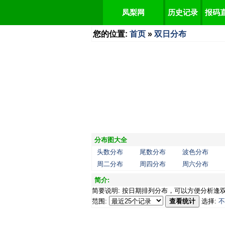
凤梨网
历史记录
报码
您的位置:
首页
»
双日分布
分布图大全
头数分布
尾数分布
波色分布
周二分布
周四分布
周六分布
简介:
简要说明: 按日期排列分布，可以方便分析逢
范围:
查看统计
选择:
不