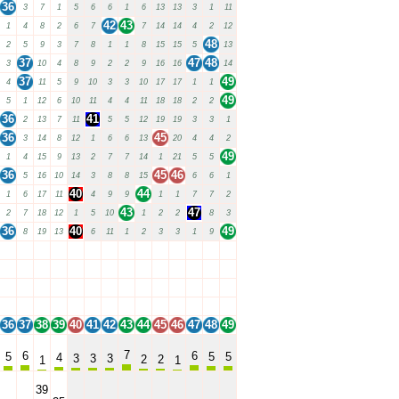
36
3
7
1
5
6
6
1
6
13
13
3
1
11
42
43
1
4
8
2
6
7
7
14
14
4
2
12
48
2
5
9
3
7
8
1
1
8
15
15
5
13
37
47
48
3
10
4
8
9
2
2
9
16
16
14
37
49
4
11
5
9
10
3
3
10
17
17
1
1
49
5
1
12
6
10
11
4
4
11
18
18
2
2
36
41
2
13
7
11
5
5
12
19
19
3
3
1
36
45
3
14
8
12
1
6
6
13
20
4
4
2
49
1
4
15
9
13
2
7
7
14
1
21
5
5
36
45
46
5
16
10
14
3
8
8
15
6
6
1
40
44
1
6
17
11
4
9
9
1
1
7
7
2
43
47
2
7
18
12
1
5
10
1
2
2
8
3
36
40
49
8
19
13
6
11
1
2
3
3
1
9
36
37
38
39
40
41
42
43
44
45
46
47
48
49
36
37
38
39
40
41
42
43
44
45
46
47
48
49
36
37
38
39
40
41
42
43
44
45
46
47
48
49
36
37
38
39
40
41
42
43
44
45
46
47
48
49
36
37
38
39
40
41
42
43
44
45
46
47
48
49
7
6
6
5
5
5
4
3
3
3
2
2
1
1
39