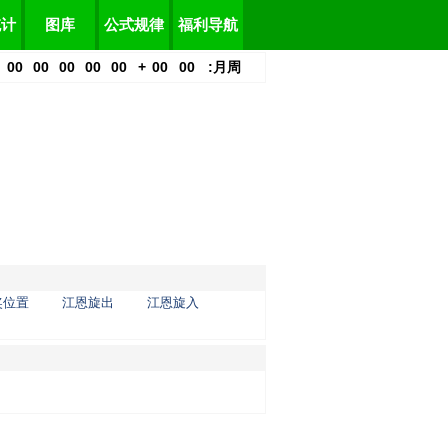
统计
图库
公式规律
福利导航
00
00
00
00
00
+
00
00
:
月
周
奖位置
江恩旋出
江恩旋入