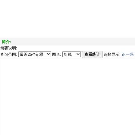
简介:
简要说明:
查询范围:
图形:
查看统计
选择显示:
正一码