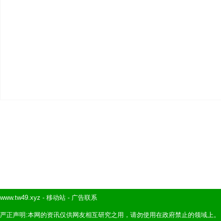
www.tw49.xyz
-
移动站
-
广告联系
严正声明:本网的资讯仅供网友相互研究之用，请勿使用在政府禁止的领域上。