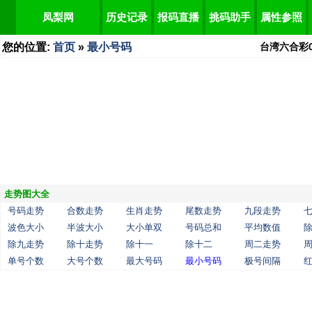
凤梨网
历史记录
报码直播
挑码助手
属性参照
您的位置:
首页
»
最小号码
台湾六合彩
走势图大全
号码走势
合数走势
生肖走势
尾数走势
九段走势
波色大小
半波大小
大小单双
号码总和
平均数值
除九走势
除十走势
除十一
除十二
周二走势
单号个数
大号个数
最大号码
最小号码
极号间隔