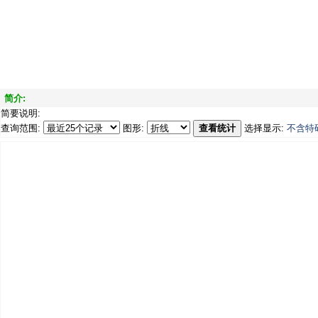
简介:
简要说明:
查询范围:
图形:
查看统计
选择显示:
不含特