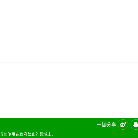
一键分享
，请勿使用在政府禁止的领域上。