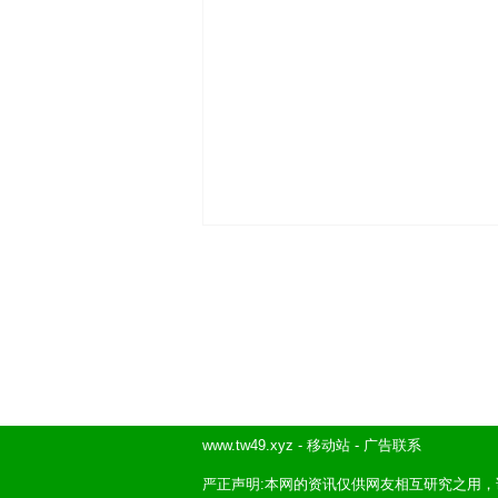
www.tw49.xyz
-
移动站
-
广告联系
严正声明:本网的资讯仅供网友相互研究之用