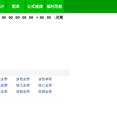
统计
图库
公式规律
福利导航
00
00
00
00
00
+
00
00
:
月
周
数走势
波色走势
波色单双
六走势
除七走势
除八走势
日走势
单期走势
双期走势