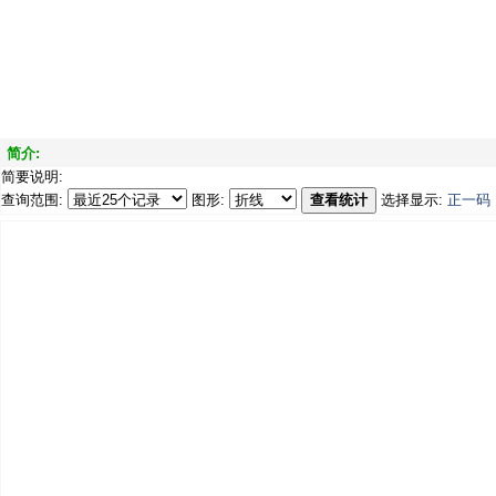
简介:
简要说明:
查询范围:
图形:
查看统计
选择显示:
正一码