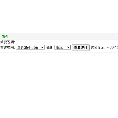
简介:
简要说明:
查询范围:
图形:
查看统计
选择显示:
不含特