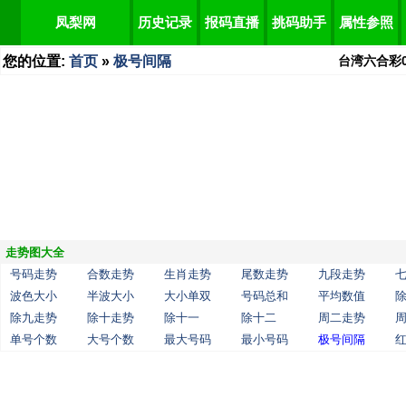
凤梨网
历史记录
报码直播
挑码助手
属性参照
您的位置:
首页
»
极号间隔
台湾六合彩
走势图大全
号码走势
合数走势
生肖走势
尾数走势
九段走势
波色大小
半波大小
大小单双
号码总和
平均数值
除九走势
除十走势
除十一
除十二
周二走势
单号个数
大号个数
最大号码
最小号码
极号间隔