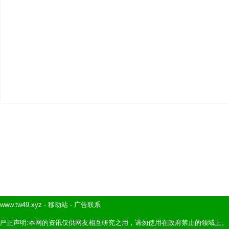
www.tw49.xyz
-
移动站
-
广告联系
严正声明:本网的资讯仅供网友相互研究之用，请勿使用在政府禁止的领域上。