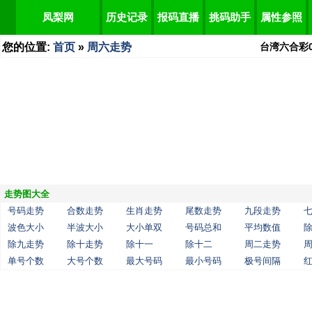
凤梨网
历史记录
报码直播
挑码助手
属性参照
您的位置:
首页
»
周六走势
台湾六合彩
走势图大全
号码走势
合数走势
生肖走势
尾数走势
九段走势
波色大小
半波大小
大小单双
号码总和
平均数值
除九走势
除十走势
除十一
除十二
周二走势
单号个数
大号个数
最大号码
最小号码
极号间隔