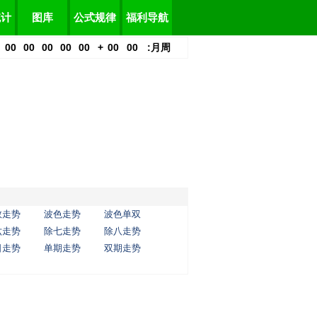
统计
图库
公式规律
福利导航
00
00
00
00
00
+
00
00
:
月
周
数走势
波色走势
波色单双
六走势
除七走势
除八走势
日走势
单期走势
双期走势