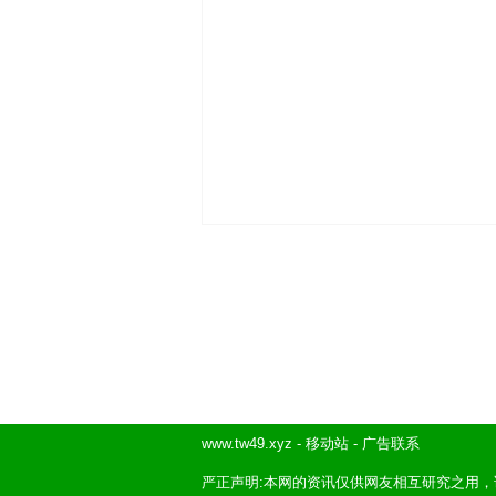
www.tw49.xyz
-
移动站
-
广告联系
严正声明:本网的资讯仅供网友相互研究之用