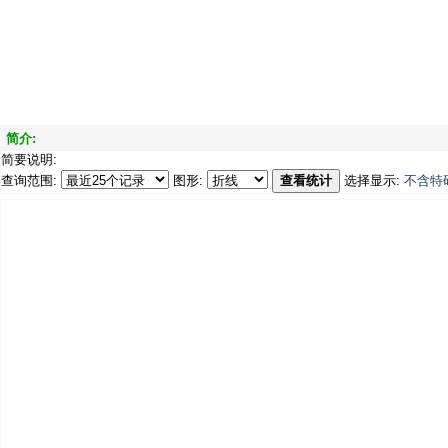
简介:
简要说明:
查询范围:
图形:
查看统计
选择显示:
不含特