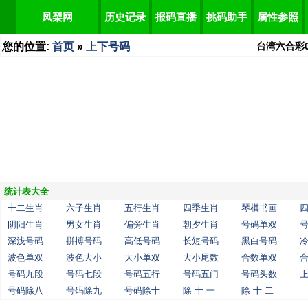
凤梨网
历史记录
报码直播
挑码助手
属性参照
您的位置:
首页
»
上下号码
台湾六合彩
统计表大全
十二生肖
六子生肖
五行生肖
四季生肖
琴棋书画
阴阳生肖
男女生肖
偏旁生肖
朝夕生肖
号码单双
深浅号码
拼搏号码
高低号码
长短号码
黑白号码
波色单双
波色大小
大小单双
大小尾数
合数单双
号码九段
号码七段
号码五行
号码五门
号码头数
号码除八
号码除九
号码除十
除 十 一
除 十 二