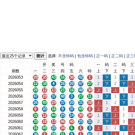
统计
选择:
不含特码
|
包含特码
|
正一码
|
正二码
|
正三
开
奖
号
码
一
码
二
码
三
期数
一
二
三
四
五
六
特
上
下
上
下
上
2026053
29
35
43
16
30
42
1
1
1
1
下
下
2026054
22
38
4
26
20
47
27
2
2
下
下
上
2026055
28
12
13
21
16
48
30
1
1
上
上
上
2026056
47
29
37
48
3
27
11
1
1
1
下
下
2026057
26
49
29
37
20
31
30
1
2
2
上
下
2026058
8
20
16
9
37
49
2
2
1
上
上
上
2026059
32
12
44
25
14
30
34
1
2
1
下
上
2026060
39
18
13
46
40
25
31
2
3
下
上
上
2026061
16
49
20
34
6
1
3
1
1
上
下
上
2026062
36
2
28
11
9
1
41
1
1
下
上
上