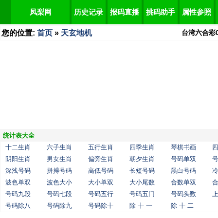
凤梨网
历史记录
报码直播
挑码助手
属性参照
您的位置:
首页
»
天玄地机
台湾六合彩
统计表大全
十二生肖
六子生肖
五行生肖
四季生肖
琴棋书画
阴阳生肖
男女生肖
偏旁生肖
朝夕生肖
号码单双
深浅号码
拼搏号码
高低号码
长短号码
黑白号码
波色单双
波色大小
大小单双
大小尾数
合数单双
号码九段
号码七段
号码五行
号码五门
号码头数
号码除八
号码除九
号码除十
除 十 一
除 十 二