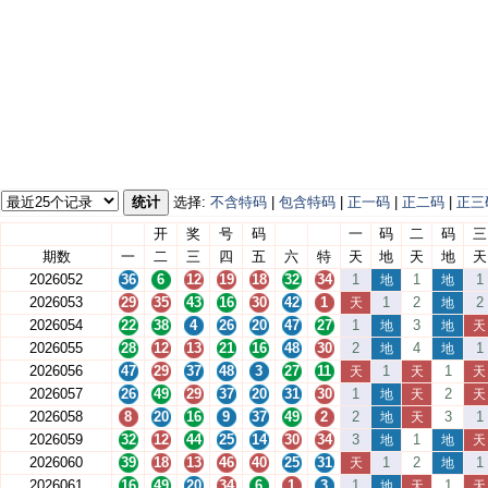
统计
选择:
不含特码
|
包含特码
|
正一码
|
正二码
|
正三
开
奖
号
码
一
码
二
码
三
期数
一
二
三
四
五
六
特
天
地
天
地
天
2026052
36
6
12
19
18
32
34
1
1
1
地
地
2026053
29
35
43
16
30
42
1
1
2
2
天
地
2026054
22
38
4
26
20
47
27
1
3
地
地
天
2026055
28
12
13
21
16
48
30
2
4
1
地
地
2026056
47
29
37
48
3
27
11
1
1
天
天
天
2026057
26
49
29
37
20
31
30
1
2
地
天
天
2026058
8
20
16
9
37
49
2
2
3
1
地
天
2026059
32
12
44
25
14
30
34
3
1
地
地
天
2026060
39
18
13
46
40
25
31
1
2
1
天
地
2026061
16
49
20
34
6
1
3
1
1
地
天
天