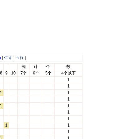
码
|
生肖
|
五行
|
统
计
个
数
8
9
10
7个
6个
5个
4个以下
1
1
1
1
1
1
1
1
1
1
1
1
1
1