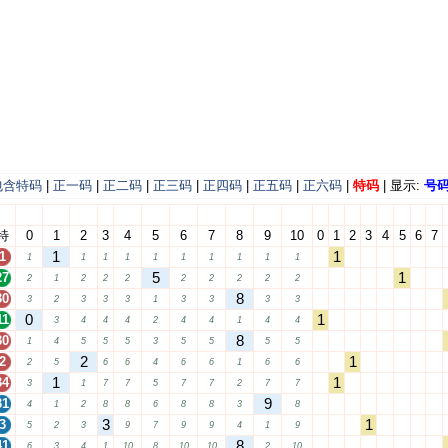
包含特码
|
正一码
|
正二码
|
正三码
|
正四码
|
正五码
|
正六码
|
特码
| 显示:
号
特
0
1
2
3
4
5
6
7
8
9
10
0
1
2
3
4
5
6
7
1
1
1
1
1
1
1
1
1
1
1
1
1
5
1
27
2
1
2
2
2
2
2
2
2
2
8
30
3
2
3
3
3
1
3
3
3
3
0
1
11
3
4
4
4
2
4
4
1
4
4
8
30
1
4
5
5
5
3
5
5
5
5
2
1
2
2
5
6
6
4
6
6
1
6
6
1
1
34
3
1
7
7
5
7
7
2
7
7
9
31
4
1
2
8
8
6
8
8
3
8
3
1
3
5
2
3
9
7
9
9
4
1
9
8
41
6
3
4
1
10
8
10
10
2
10