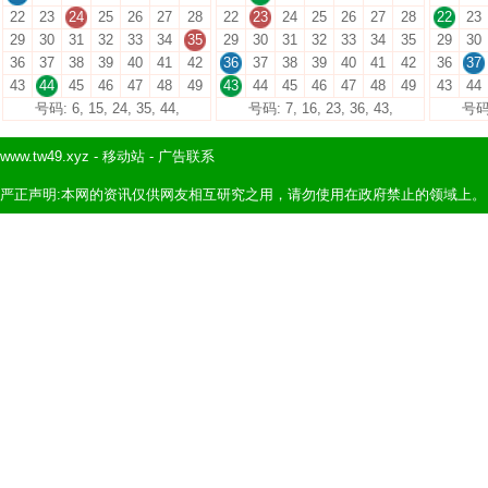
22
23
24
25
26
27
28
22
23
24
25
26
27
28
22
23
29
30
31
32
33
34
35
29
30
31
32
33
34
35
29
30
36
37
38
39
40
41
42
36
37
38
39
40
41
42
36
37
43
44
45
46
47
48
49
43
44
45
46
47
48
49
43
44
号码: 6, 15, 24, 35, 44,
号码: 7, 16, 23, 36, 43,
号码: 
www.tw49.xyz
-
移动站
-
广告联系
严正声明:本网的资讯仅供网友相互研究之用，请勿使用在政府禁止的领域上。