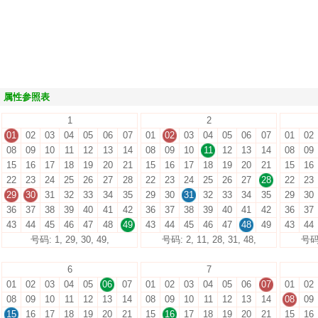
属性参照表
1
2
01
02
03
04
05
06
07
01
02
03
04
05
06
07
01
02
08
09
10
11
12
13
14
08
09
10
11
12
13
14
08
09
15
16
17
18
19
20
21
15
16
17
18
19
20
21
15
16
22
23
24
25
26
27
28
22
23
24
25
26
27
28
22
23
29
30
31
32
33
34
35
29
30
31
32
33
34
35
29
30
36
37
38
39
40
41
42
36
37
38
39
40
41
42
36
37
43
44
45
46
47
48
49
43
44
45
46
47
48
49
43
44
号码: 1, 29, 30, 49,
号码: 2, 11, 28, 31, 48,
号码: 
6
7
01
02
03
04
05
06
07
01
02
03
04
05
06
07
01
02
08
09
10
11
12
13
14
08
09
10
11
12
13
14
08
09
15
16
17
18
19
20
21
15
16
17
18
19
20
21
15
16