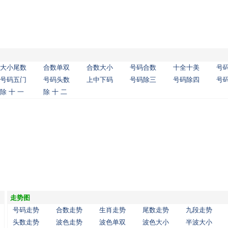
大小尾数
合数单双
合数大小
号码合数
十全十美
号
号码五门
号码头数
上中下码
号码除三
号码除四
号
除 十 一
除 十 二
走势图
号码走势
合数走势
生肖走势
尾数走势
九段走势
头数走势
波色走势
波色单双
波色大小
半波大小