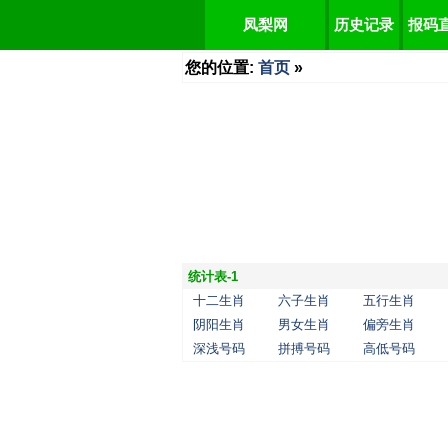
凤梨网
历史记录
报码
您的位置:
首页
»
统计表-1
十二生肖
六子生肖
五行生肖
阴阳生肖
男女生肖
偏旁生肖
深浅号码
拼搏号码
高低号码