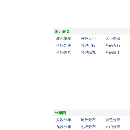
统计表-2
波色单双
波色大小
大小单双
号码九段
号码七段
号码五行
号码除八
号码除九
号码除十
分布图
头数分布
尾数分布
波色分布
九段分布
七段分布
五门分布