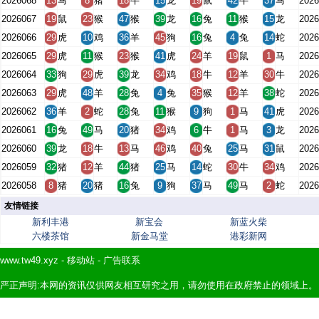
2026068
13
马
8
猪
18
牛
15
龙
19
鼠
42
牛
37
马
2026
2026067
19
鼠
23
猴
47
猴
39
龙
16
兔
11
猴
15
龙
2026
2026066
29
虎
10
鸡
36
羊
45
狗
16
兔
4
兔
14
蛇
2026
2026065
29
虎
11
猴
23
猴
41
虎
24
羊
19
鼠
1
马
2026
2026064
33
狗
29
虎
39
龙
34
鸡
18
牛
12
羊
30
牛
2026
2026063
29
虎
48
羊
28
兔
4
兔
35
猴
12
羊
38
蛇
2026
2026062
36
羊
2
蛇
28
兔
11
猴
9
狗
1
马
41
虎
2026
2026061
16
兔
49
马
20
猪
34
鸡
6
牛
1
马
3
龙
2026
2026060
39
龙
18
牛
13
马
46
鸡
40
兔
25
马
31
鼠
2026
2026059
32
猪
12
羊
44
猪
25
马
14
蛇
30
牛
34
鸡
2026
2026058
8
猪
20
猪
16
兔
9
狗
37
马
49
马
2
蛇
2026
友情链接
新利丰港
新宝会
新蓝火柴
六楼茶馆
新金马堂
港彩新网
www.tw49.xyz
-
移动站
-
广告联系
严正声明:本网的资讯仅供网友相互研究之用，请勿使用在政府禁止的领域上。